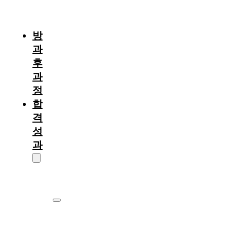
절
차
방
과
후
과
정
합
격
성
과
대
학
원
서