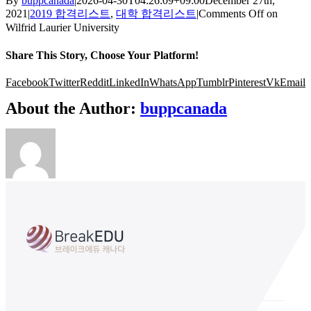
By
buppcanada
|
2026-04-30T04:26:09+09:00
December 27th,
2021
|
2019 합격리스트
,
대학 합격리스트
|
Comments Off
on
Wilfrid Laurier University
Share This Story, Choose Your Platform!
Facebook
Twitter
Reddit
LinkedIn
WhatsApp
Tumblr
Pinterest
Vk
Email
About the Author:
buppcanada