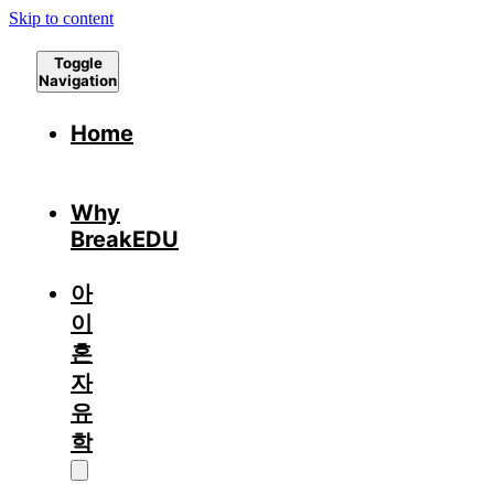
Skip to content
Toggle
Navigation
Home
Why
BreakEDU
아
이
혼
자
유
학