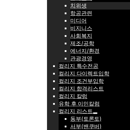
치위생
항공관련
미디어
비지니스
사회복지
제조/공학
에너지/환경
관광경영
컬리지 특수전공
컬리지 다이렉트입학
컬리지 조건부입학
컬리지 합격리스트
컬리지 칼럼
유학 후 이민칼럼
컬리지 리스트
동부(토론토)
서부(밴쿠버)