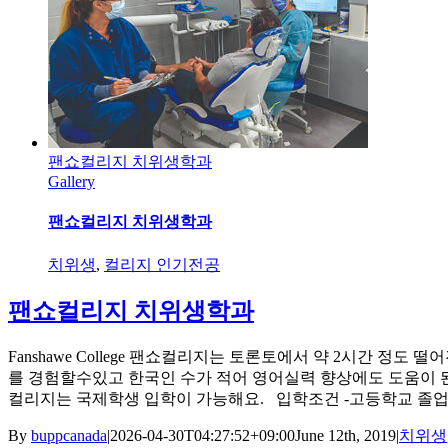
팬쇼컬리지 치위생학과
Gallery
팬쇼컬리지 치위생학과
치위생
,
컬리지 인기전공
팬쇼컬리지 치위생학과
Fanshawe College 팬쇼컬리지는 토론토에서 약 2시간 정
를 경험할수있고 한국인 수가 적어 영어실력 향상에도 도움이 된다
컬리지는 국제학생 입학이 가능해요. 입학조건 -고등학교 졸업 -고3 영
By
buppcanada
|
2026-04-30T04:27:52+09:00
June 12th, 2019
|
치위생