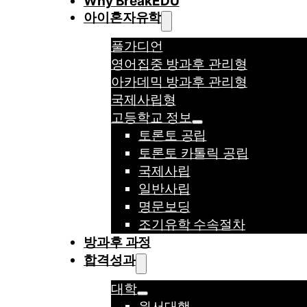
Why BreakEDU
아이혼자유학
풀가디언
영어집중 방과후 관리형
아카데믹 방과후 관리형
국제사립형
고등학교 정보
토론토 공립
토론토 카톨릭 공립
국제사립
일반사립
명문보딩
조기유학 수속절차
방과후 과정
합격성과
대학
원서대행