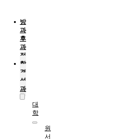
절
차
방
과
후
과
정
합
격
성
과
대
학
원
서