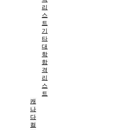
리
스
트
기
타
대
학
합
격
리
스
트
캐
나
다
컬