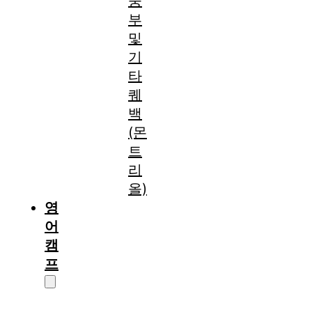
중
부
및
기
타
퀘
백
(몬
트
리
올)
영
어
캠
프
캠