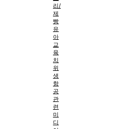
리/
제
빵
유
아
교
육
치
위
생
항
공
관
련
미
디