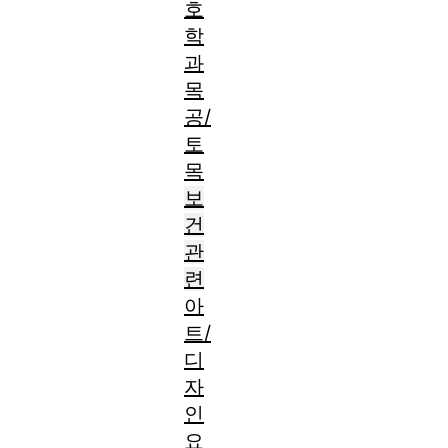
호
학
과
목
공/
토
목
보
건
관
련
아
트/
디
자
인
요