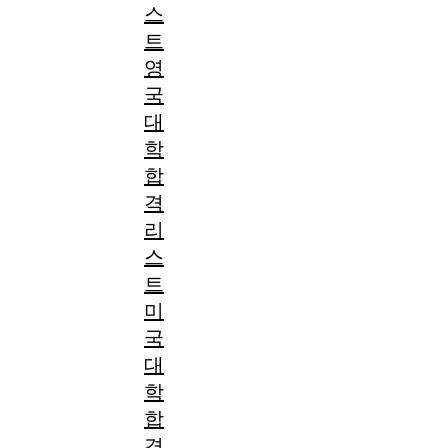
스
트
영
국
대
학
합
격
리
스
트
미
국
대
학
합
격