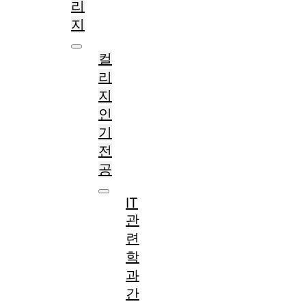
리
지
컬
리
지
인
기
전
공
IT
관
련
학
과
간