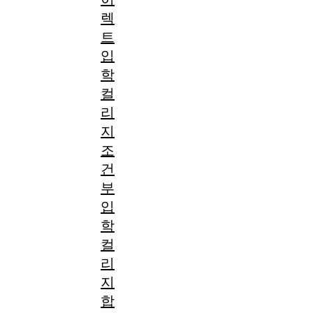
렉
트
입
학
컬
리
지
조
건
부
입
학
컬
리
지
합