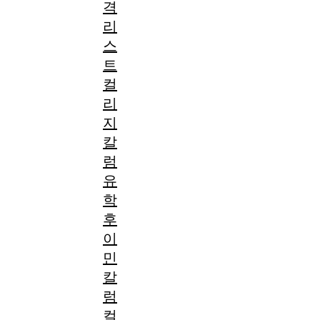
격
리
스
트
컬
리
지
칼
럼
유
학
후
이
민
칼
럼
컬