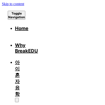
Skip to content
Toggle
Navigation
Home
Why
BreakEDU
아
이
혼
자
유
학