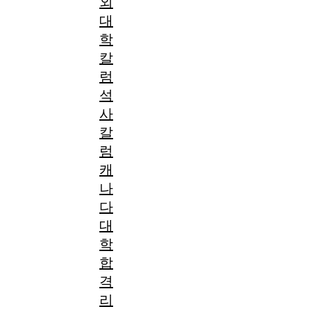
외
대
학
칼
럼
석
사
칼
럼
캐
나
다
대
학
합
격
리