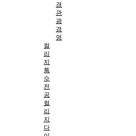
경
관
광
경
영
컬
리
지
특
수
전
공
컬
리
지
다
이