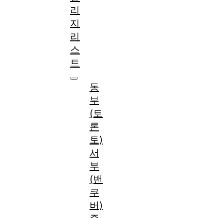
리
지
리
스
트
동
부
(토
론
토)
서
부
(밴
쿠
버)