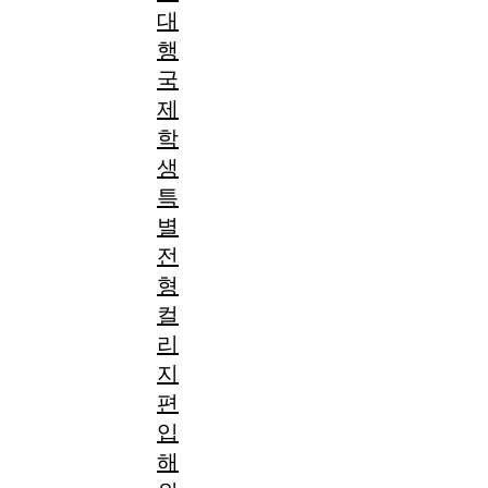
대
행
국
제
학
생
특
별
전
형
컬
리
지
편
입
해