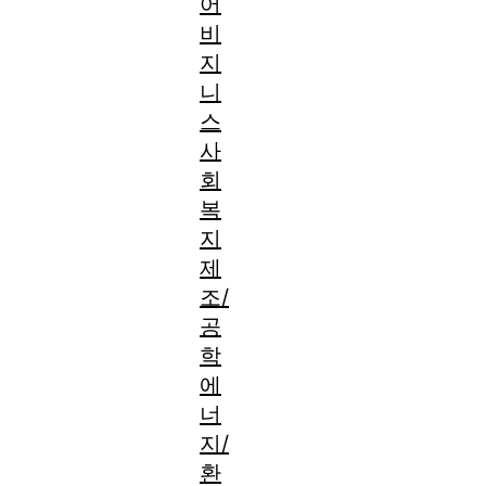
어
비
지
니
스
사
회
복
지
제
조/
공
학
에
너
지/
환