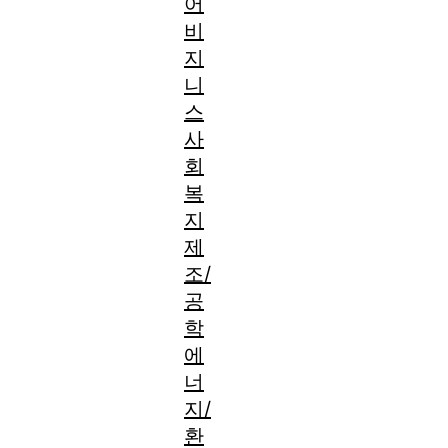
어
비
지
니
스
사
회
복
지
제
조/
공
학
에
너
지/
환