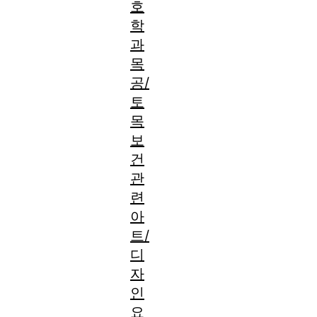
호
학
과
목
공/
토
목
보
건
관
련
아
트/
디
자
인
요