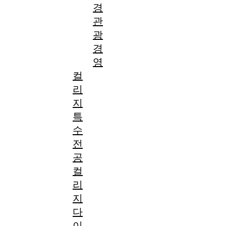
경
관
광
경
영
컬
리
지
특
수
전
공
컬
리
지
다
이