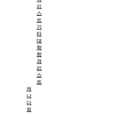
리
스
트
기
타
대
학
합
격
리
스
트
캐
나
다
컬