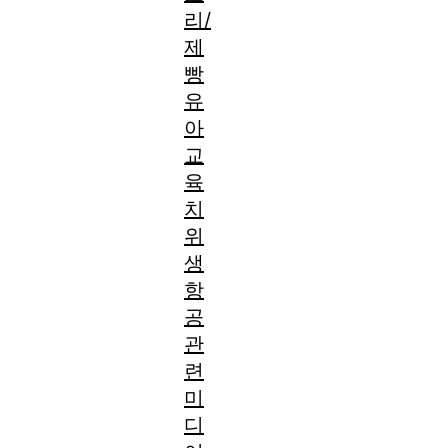
리/
제
빵
유
아
교
육
치
위
생
항
공
관
련
미
디