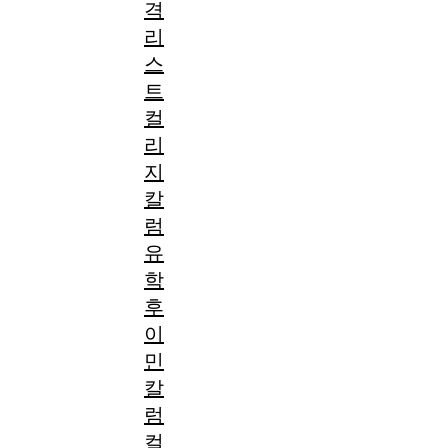
격
리
스
트
컬
리
지
칼
럼
유
학
후
이
민
칼
럼
컬