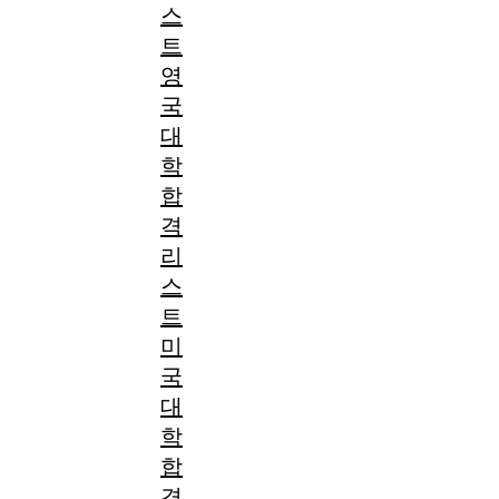
스
트
영
국
대
학
합
격
리
스
트
미
국
대
학
합
격