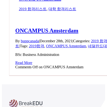
2019 합격리스트
,
대학 합격리스트
ONCAMPUS Amsterdam
By
buppcanada
|
December 28th, 2021
|
Categories:
2019 
트
|
Tags:
2019합격
,
ONCAMPUS Amsterdam
,
네덜란드대
BSc Business Administration
Read More
Comments Off
on ONCAMPUS Amsterdam