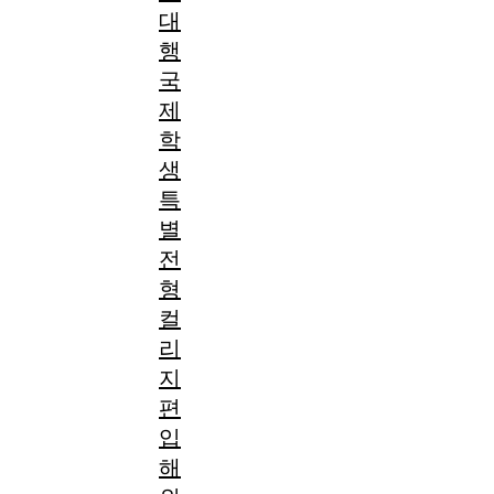
대
행
국
제
학
생
특
별
전
형
컬
리
지
편
입
해