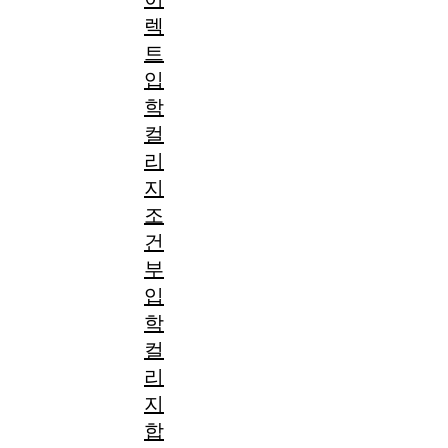
렉
트
입
학
컬
리
지
조
건
부
입
학
컬
리
지
합