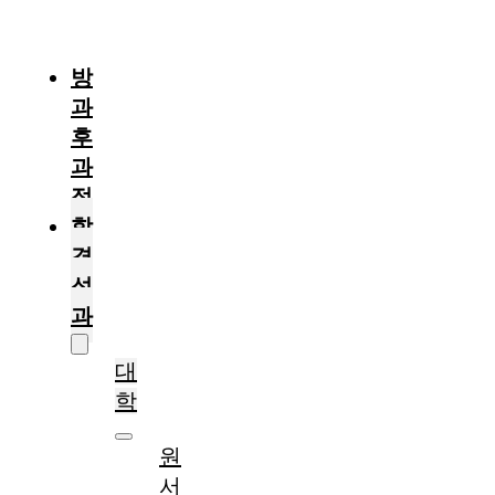
절
차
방
과
후
과
정
합
격
성
과
대
학
원
서