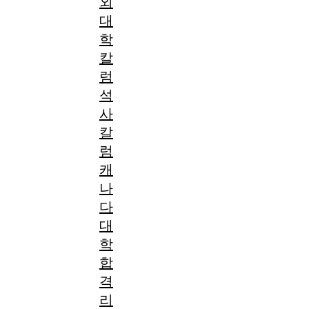
외
대
학
칼
럼
석
사
칼
럼
캐
나
다
대
학
합
격
리