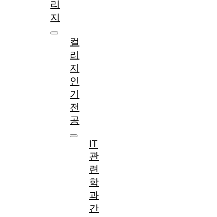
리
지
컬
리
지
인
기
전
공
IT
관
련
학
과
간