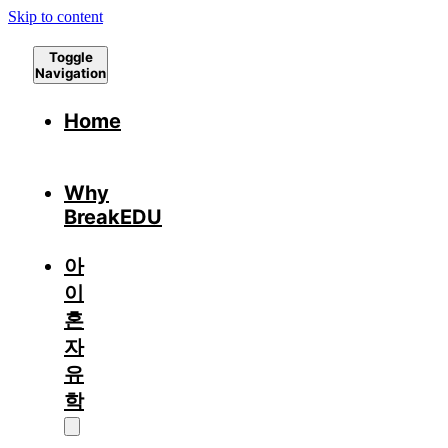
Skip to content
Toggle
Navigation
Home
Why
BreakEDU
아
이
혼
자
유
학