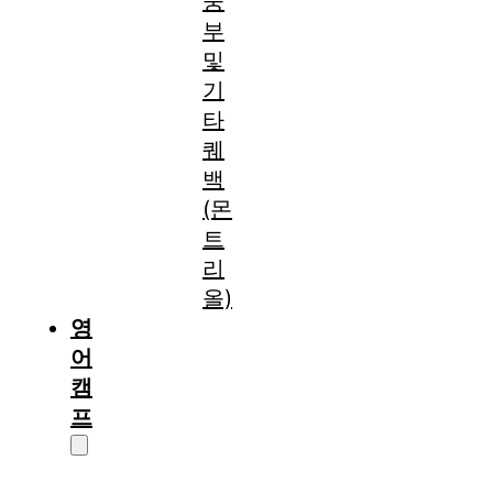
중
부
및
기
타
퀘
백
(몬
트
리
올)
영
어
캠
프
캠