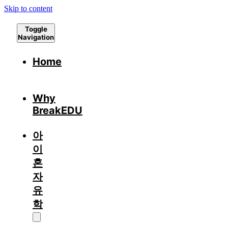
Skip to content
Toggle
Navigation
Home
Why
BreakEDU
아
이
혼
자
유
학