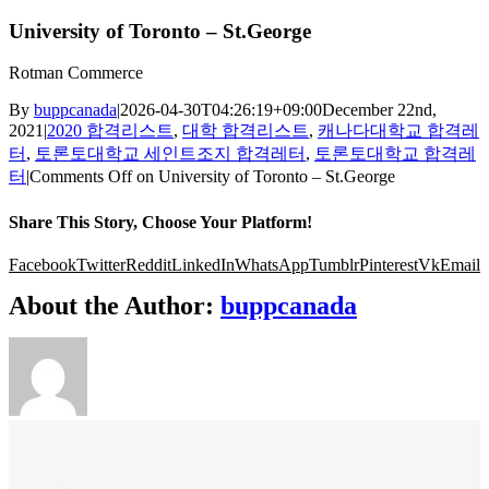
University of Toronto – St.George
Rotman Commerce
By
buppcanada
|
2026-04-30T04:26:19+09:00
December 22nd,
2021
|
2020 합격리스트
,
대학 합격리스트
,
캐나다대학교 합격레
터
,
토론토대학교 세인트조지 합격레터
,
토론토대학교 합격레
터
|
Comments Off
on University of Toronto – St.George
Share This Story, Choose Your Platform!
Facebook
Twitter
Reddit
LinkedIn
WhatsApp
Tumblr
Pinterest
Vk
Email
About the Author:
buppcanada