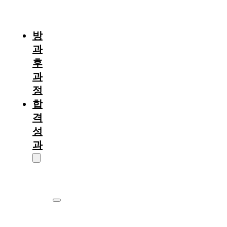
절
차
방
과
후
과
정
합
격
성
과
대
학
원
서