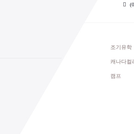
(
조기유학
캐나다컬
캠프