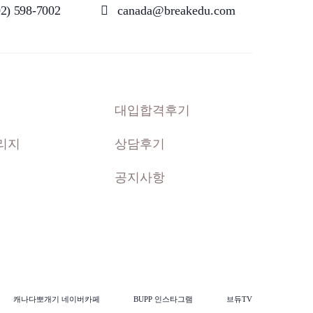
02) 598-7002
canada@breakedu.com
대입합격후기
상담후기
리지
공지사항
캐나다뽀개기 네이버카페
BUPP 인스타그램
브듀TV