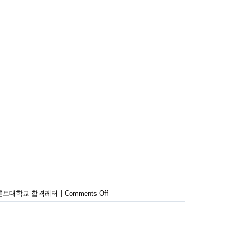
on
론토대학교 합격레터
|
Comments Off
University
of
Toronto