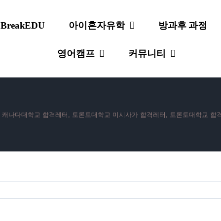
 BreakEDU
아이혼자유학
방과후 과정
영어캠프
커뮤니티
,
캐나다대학교 합격레터
,
토론토대학교 미시사가 합격레터
,
토론토대학교 합