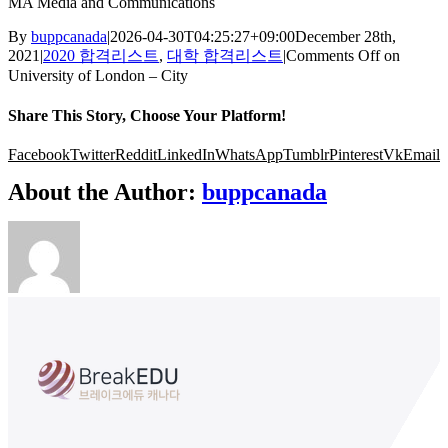
MA Media and Communications
By
buppcanada
|
2026-04-30T04:25:27+09:00
December 28th,
2021
|
2020 합격리스트
,
대학 합격리스트
|
Comments Off
on
University of London – City
Share This Story, Choose Your Platform!
Facebook
Twitter
Reddit
LinkedIn
WhatsApp
Tumblr
Pinterest
Vk
Email
About the Author:
buppcanada