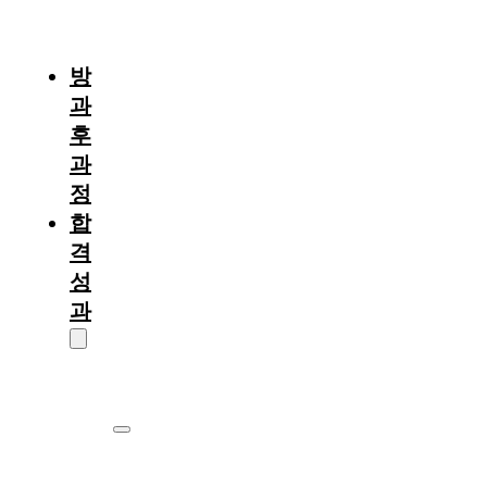
절
차
방
과
후
과
정
합
격
성
과
대
학
원
서