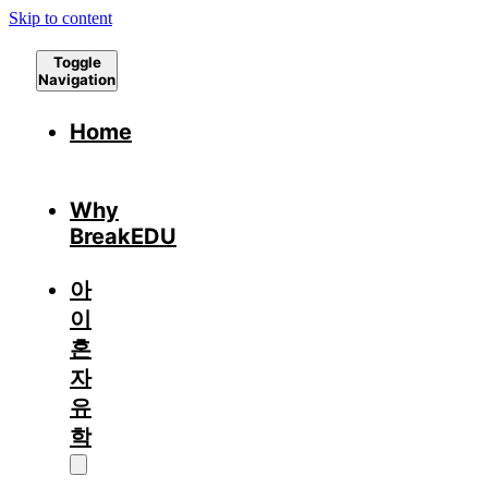
Skip to content
Toggle
Navigation
Home
Why
BreakEDU
아
이
혼
자
유
학