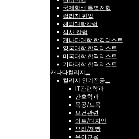
국제학생 특별전형
컬리지 편입
해외대학칼럼
석사 칼럼
캐나다대학 합격리스트
영국대학 합격리스트
미국대학 합격리스트
기타대학 합격리스트
캐나다컬리지
컬리지 인기전공
IT관련학과
간호학과
목공/토목
보건관련
아트/디자인
요리/제빵
유아교육