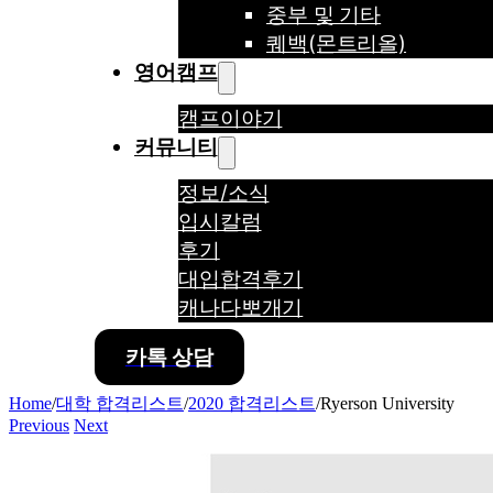
중부 및 기타
퀘백(몬트리올)
영어캠프
캠프이야기
커뮤니티
정보/소식
입시칼럼
후기
대입합격후기
캐나다뽀개기
카톡 상담
Home
/
대학 합격리스트
/
2020 합격리스트
/
Ryerson University
Previous
Next