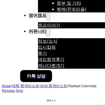
중부 및 기타
퀘백(몬트리올)
영어캠프
캠프이야기
커뮤니티
정보/소식
입시칼럼
후기
대입합격후기
캐나다뽀개기
카톡 상담
Home
/
대학 합격리스트
/
2018 합격리스트
/
Durham University
Previous
Next