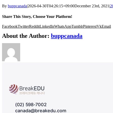
By
buppcanada
|
2026-04-30T04:26:15+09:00
December 23rd, 2021
|
2
Share This Story, Choose Your Platform!
Facebook
Twitter
Reddit
LinkedIn
WhatsApp
Tumblr
Pinterest
Vk
Email
About the Author:
buppcanada
(02) 598-7002
canada@breakedu.com