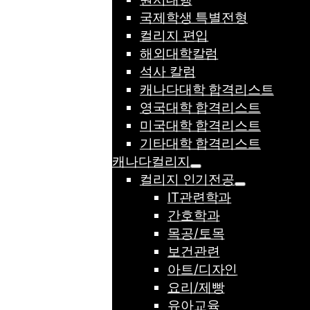
국제학생 특별전형
컬리지 편입
해외대학칼럼
석사 칼럼
캐나다대학 합격리스트
영국대학 합격리스트
미국대학 합격리스트
기타대학 합격리스트
캐나다컬리지
컬리지 인기전공
IT관련학과
간호학과
목공/토목
보건관련
아트/디자인
요리/제빵
유아교육