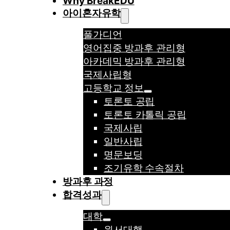
Why BreakEDU
아이혼자유학
풀가디언
영어집중 방과후 관리형
아카데믹 방과후 관리형
국제사립형
고등학교 정보
토론토 공립
토론토 카톨릭 공립
국제사립
일반사립
명문보딩
조기유학 수속절차
방과후 과정
합격성과
대학
원서대행