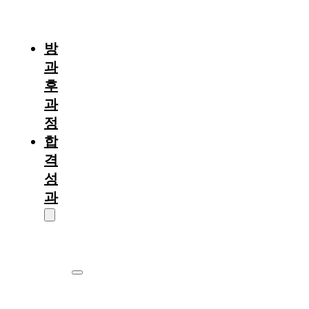
절
차
방
과
후
과
정
합
격
성
과
대
학
원
서