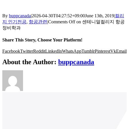
By
buppcanada
|
2026-04-30T04:27:52+09:00
June 13th, 2019
|
컬리
지 인기전공
,
항공관련
|
Comments Off
on 센테니얼컬리지 항공
정비학과
Share This Story, Choose Your Platform!
Facebook
Twitter
Reddit
LinkedIn
WhatsApp
Tumblr
Pinterest
Vk
Email
About the Author:
buppcanada