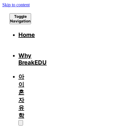
Skip to content
Toggle
Navigation
Home
Why
BreakEDU
아
이
혼
자
유
학