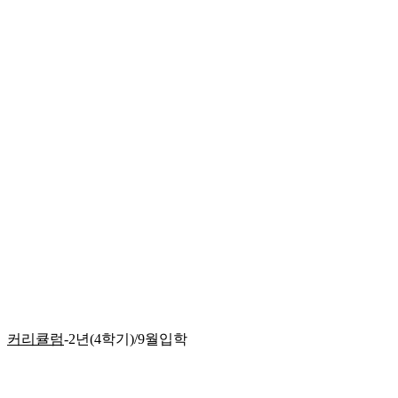
커리큘럼
-2년(4학기)/9월입학